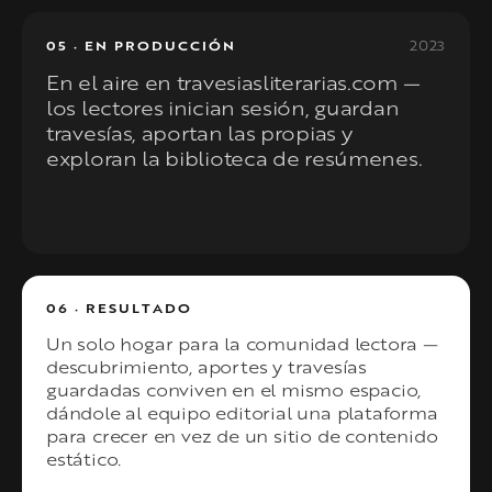
2023
05 · EN PRODUCCIÓN
En el aire en travesiasliterarias.com —
los lectores inician sesión, guardan
travesías, aportan las propias y
exploran la biblioteca de resúmenes.
06 · RESULTADO
Un solo hogar para la comunidad lectora —
descubrimiento, aportes y travesías
guardadas conviven en el mismo espacio,
dándole al equipo editorial una plataforma
para crecer en vez de un sitio de contenido
estático.