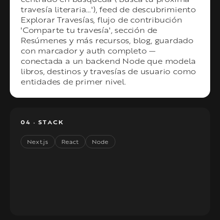
travesía literaria…'), feed de descubrimiento
Explorar Travesías, flujo de contribución
'Comparte tu travesía', sección de
Resúmenes y más recursos, blog, guardado
con marcador y auth completo —
conectada a un backend Node que modela
libros, destinos y travesías de usuario como
entidades de primer nivel.
04 · STACK
Next.js
React
Node