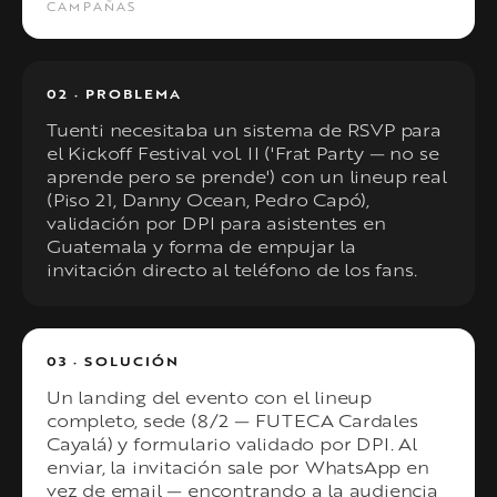
CAMPAÑAS
02 · PROBLEMA
Tuenti necesitaba un sistema de RSVP para
el Kickoff Festival vol. II ('Frat Party — no se
aprende pero se prende') con un lineup real
(Piso 21, Danny Ocean, Pedro Capó),
validación por DPI para asistentes en
Guatemala y forma de empujar la
invitación directo al teléfono de los fans.
03 · SOLUCIÓN
Un landing del evento con el lineup
completo, sede (8/2 — FUTECA Cardales
Cayalá) y formulario validado por DPI. Al
enviar, la invitación sale por WhatsApp en
vez de email — encontrando a la audiencia