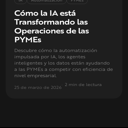
IA
Automatización
PYMEs
Cómo la IA está
Transformando las
Operaciones de las
PYMEs
Descubre cómo la automatización
impulsada por IA, los agentes
inteligentes y los datos están ayudando
a las PYMEs a competir con eficiencia de
nivel empresarial.
2 min de lectura
25 de marzo de 2026