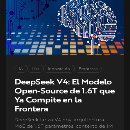
IA
LLM
Innovación
Empresas
DeepSeek V4: El Modelo
Open-Source de 1.6T que
Ya Compite en la
Frontera
DeepSeek lanza V4 hoy: arquitectura
MoE de 1.6T parámetros, contexto de 1M