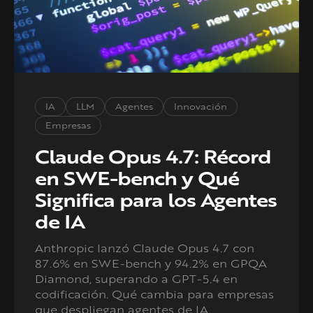
IA
LLM
Agentes
Innovación
Empresas
Claude Opus 4.7: Récord
en SWE-bench y Qué
Significa para los Agentes
de IA
Anthropic lanzó Claude Opus 4.7 con
87.6% en SWE-bench y 94.2% en GPQA
Diamond, superando a GPT-5.4 en
codificación. Qué cambia para empresas
que despliegan agentes de IA.