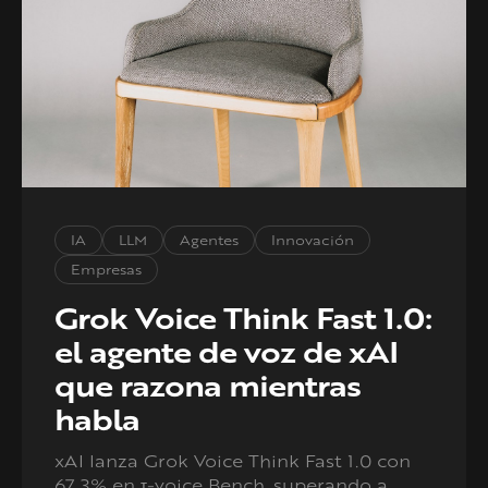
IA
LLM
Agentes
Innovación
Empresas
Grok Voice Think Fast 1.0:
el agente de voz de xAI
que razona mientras
habla
xAI lanza Grok Voice Think Fast 1.0 con
67,3% en τ-voice Bench, superando a