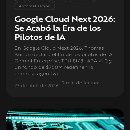
Automatización
Google Cloud Next 2026:
Se Acabó la Era de los
Pilotos de IA
En Google Cloud Next 2026, Thomas
Kurian declaró el fin de los pilotos de IA.
Gemini Enterprise, TPU 8t/8i, A2A v1.0 y
un fondo de $750M redefinen la
empresa agentiva.
9 min de lectura
23 de abril de 2026