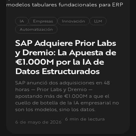
IA
Empresas
Innovación
LLM
Automatización
SAP Adquiere Prior Labs
y Dremio: La Apuesta de
€1.000M por la IA de
Datos Estructurados
SAP anunció dos adquisiciones en 48
horas — Prior Labs y Dremio —
apostando más de €1.000M a que el
cuello de botella de la IA empresarial no
son los modelos, sino los datos.
6 min de lectura
6 de mayo de 2026