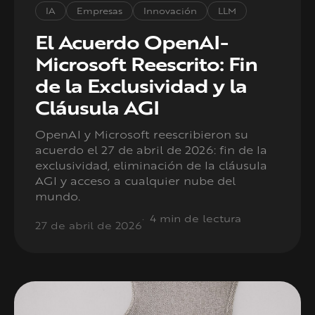
IA
Empresas
Innovación
LLM
El Acuerdo OpenAI-
Microsoft Reescrito: Fin
de la Exclusividad y la
Cláusula AGI
OpenAI y Microsoft reescribieron su
acuerdo el 27 de abril de 2026: fin de la
exclusividad, eliminación de la cláusula
AGI y acceso a cualquier nube del
mundo.
4 min de lectura
27 de abril de 2026