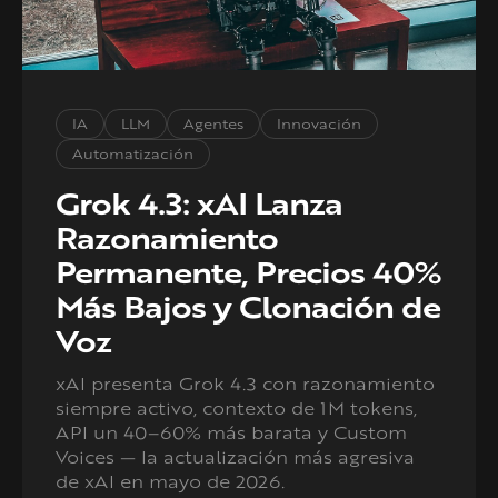
IA
LLM
Agentes
Innovación
Automatización
Grok 4.3: xAI Lanza
Razonamiento
Permanente, Precios 40%
Más Bajos y Clonación de
Voz
xAI presenta Grok 4.3 con razonamiento
siempre activo, contexto de 1M tokens,
API un 40–60% más barata y Custom
Voices — la actualización más agresiva
de xAI en mayo de 2026.