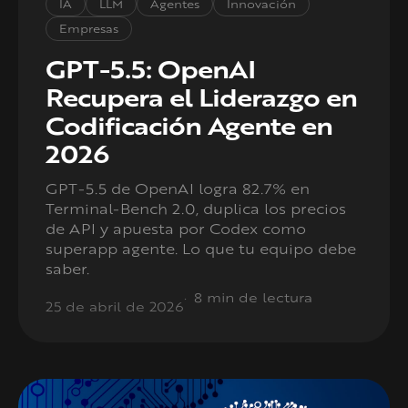
IA
LLM
Agentes
Innovación
Empresas
GPT-5.5: OpenAI
Recupera el Liderazgo en
Codificación Agente en
2026
GPT-5.5 de OpenAI logra 82.7% en
Terminal-Bench 2.0, duplica los precios
de API y apuesta por Codex como
superapp agente. Lo que tu equipo debe
saber.
8 min de lectura
25 de abril de 2026