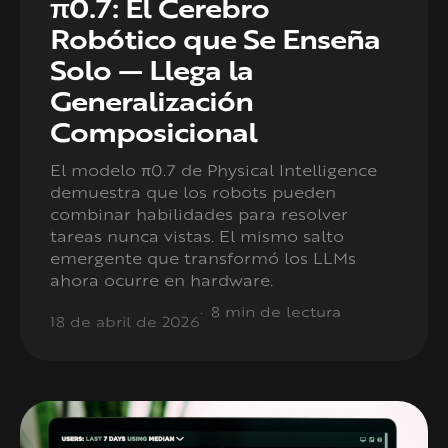
π0.7: El Cerebro
Robótico que Se Enseña
Solo — Llega la
Generalización
Composicional
El modelo π0.7 de Physical Intelligence
demuestra que los robots pueden
combinar habilidades para resolver
tareas nunca vistas. El mismo salto
emergente que transformó los LLMs
ahora ocurre en hardware.
8 min de lectura
18 de abril de 2026