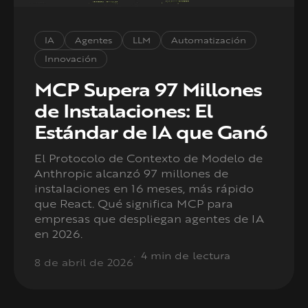
IA
Agentes
LLM
Automatización
Innovación
MCP Supera 97 Millones
de Instalaciones: El
Estándar de IA que Ganó
El Protocolo de Contexto de Modelo de
Anthropic alcanzó 97 millones de
instalaciones en 16 meses, más rápido
que React. Qué significa MCP para
empresas que despliegan agentes de IA
en 2026.
4 min de lectura
8 de abril de 2026