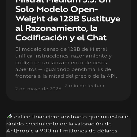
Solo Modelo Open-
Weight de 128B Sustituye
al Razonamiento, la
Codificación y el Chat
El modelo denso de 128B de Mistral
unifica instrucciones, razonamiento y
código en un lanzamiento de pesos
abiertos — igualando benchmarks de
frontera a la mitad del precio de la API.
7 min de lectura
2 de mayo de 2026