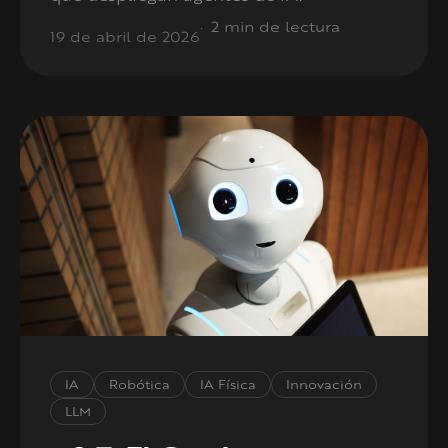
2 min de lectura
19 de abril de 2026
IA
Robótica
IA Física
Innovación
LLM