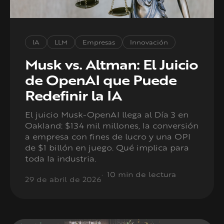
IA
LLM
Empresas
Innovación
Musk vs. Altman: El Juicio
de OpenAI que Puede
Redefinir la IA
El juicio Musk-OpenAI llega al Día 3 en
Oakland: $134 mil millones, la conversión
a empresa con fines de lucro y una OPI
de $1 billón en juego. Qué implica para
toda la industria.
10 min de lectura
29 de abril de 2026