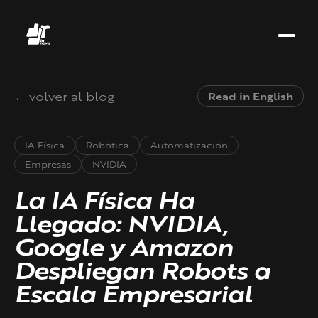
← volver al blog
Read in English
IA Física
Robótica
Automatización
Empresas
NVIDIA
La IA Física Ha
Llegado: NVIDIA,
Google y Amazon
Despliegan Robots a
Escala Empresarial