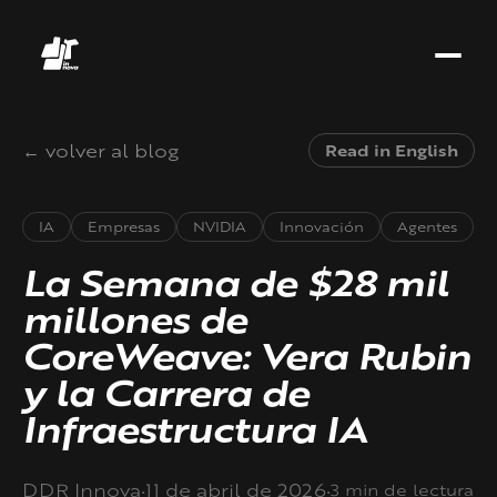
← volver al blog
Read in English
IA
Empresas
NVIDIA
Innovación
Agentes
La Semana de $28 mil
millones de
CoreWeave: Vera Rubin
y la Carrera de
Infraestructura IA
·
·
DDR Innova
11 de abril de 2026
3 min de lectura