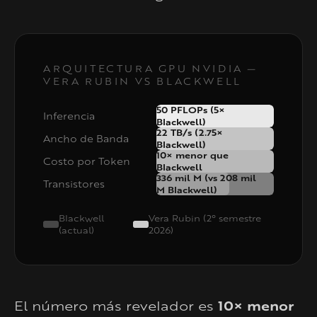
ARQUITECTURA GPU NVIDIA —
VERA RUBIN VS BLACKWELL
50 PFLOPs (5×
Inferencia
Blackwell)
22 TB/s (2.75×
Ancho de Banda
Blackwell)
10× menor que
Costo por Token
Blackwell
336 mil M (vs 208 mil
Transistores
M Blackwell)
Blackwell
Vera Rubin (2° semestre
(actual)
2026)
El número más revelador es
10× menor