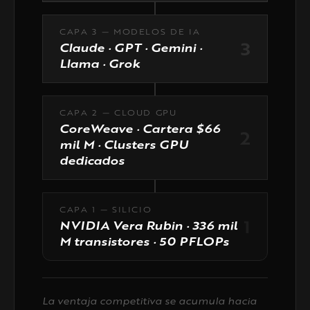
CAPA 3 — MODELOS DE IA
3
Claude · GPT · Gemini ·
Llama · Grok
CAPA 2 — CLOUD GPU
CoreWeave · Cartera $66
2
mil M · Clusters GPU
dedicados
CAPA 1 — SILICIO
1
NVIDIA Vera Rubin · 336 mil
M transistores · 50 PFLOPs
La ventaja competitiva se acumula hacia