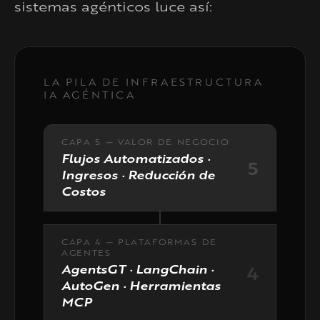
sistemas agénticos luce así:
LA PILA DE INFRAESTRUCTURA
IA AGÉNTICA
CAPA 5 — VALOR DE NEGOCIO
Flujos Automatizados ·
5
Ingresos · Reducción de
Costos
CAPA 4 — PLATAFORMAS DE
AGENTES
AgentsGT · LangChain ·
4
AutoGen · Herramientas
MCP